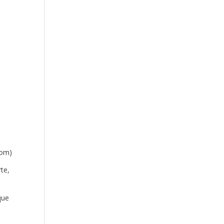
com)
te,
que