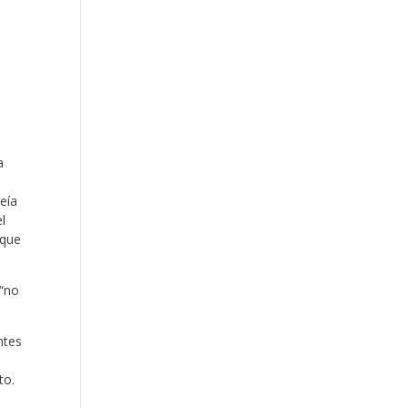
a
eía
l
 que
 “no
ntes
to.