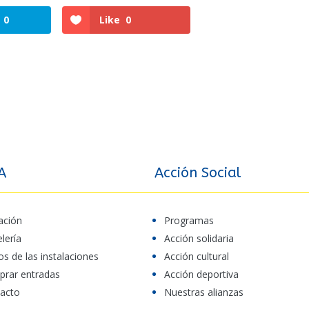
0
Like
0
A
Acción Social
ación
Programas
elería
Acción solidaria
os de las instalaciones
Acción cultural
rar entradas
Acción deportiva
acto
Nuestras alianzas