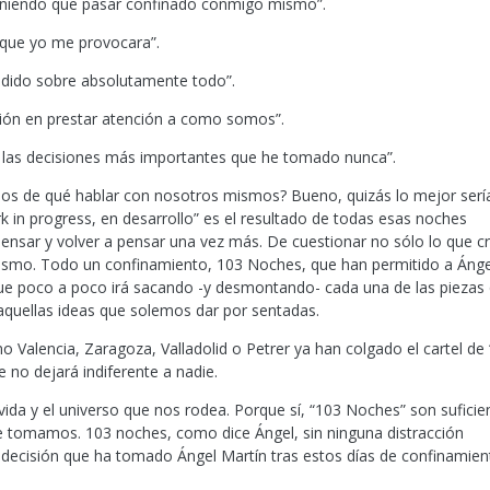
eniendo que pasar confinado conmigo mismo”.
 que yo me provocara”.
ndido sobre absolutamente todo”.
ción en prestar atención a como somos”.
 las decisiones más importantes que he tomado nunca”.
mos de qué hablar con nosotros mismos? Bueno, quizás lo mejor serí
k in progress, en desarrollo” es el resultado de todas esas noches
ensar y volver a pensar una vez más. De cuestionar no sólo lo que cr
mismo. Todo un confinamiento, 103 Noches, que han permitido a Ánge
que poco a poco irá sacando -y desmontando- cada una de las piezas
quellas ideas que solemos dar por sentadas.
o Valencia, Zaragoza, Valladolid o Petrer ya han colgado el cartel de
 no dejará indiferente a nadie.
vida y el universo que nos rodea. Porque sí, “103 Noches” son suficie
e tomamos. 103 noches, como dice Ángel, sin ninguna distracción
 decisión que ha tomado Ángel Martín tras estos días de confinamien