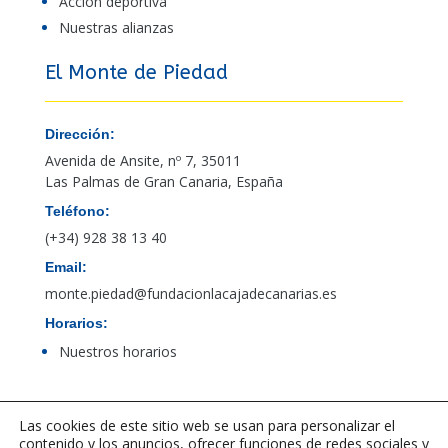
Acción deportiva
Nuestras alianzas
El Monte de Piedad
Dirección:
Avenida de Ansite, nº 7, 35011
Las Palmas de Gran Canaria, España
Teléfono:
(+34) 928 38 13 40
Email:
monte.piedad@fundacionlacajadecanarias.es
Horarios:
Nuestros horarios
Acceso al canal de denuncias de PBCFT
Las cookies de este sitio web se usan para personalizar el
contenido y los anuncios, ofrecer funciones de redes sociales y