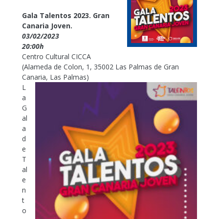
Gala Talentos 2023. Gran
Canaria Joven.
03/02/2023
20:00h
Centro Cultural CICCA
(Alameda de Colon, 1, 35002 Las Palmas de Gran
Canaria, Las Palmas)
L
a
G
al
a
d
e
T
al
e
n
t
o