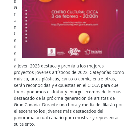
s
G
r
a
n
C
a
n
a
ri
a Joven 2023 destaca y premia a los mejores
proyectos jóvenes artísticos de 2022. Categorías como
música, artes plásticas, canto o comic, entre otras,
serán reconocidas y expuestas en el CICCA para que
todos podamos disfrutar y enorgullecernos de lo más
destacado de la próxima generación de artistas de
Gran Canaria. Durante una hora y media desfilarán por
el escenario los jóvenes más destacados del
panorama actual canario para mostrar y representar
su talento.