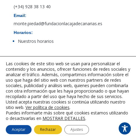
(+34) 928 38 13 40
Email:
monte.piedad@fundacionlacajadecanarias.es
Horarios:
Nuestros horarios
Acceso al canal de denuncias de PBCFT
Las cookies de este sitio web se usan para personalizar el
contenido y los anuncios, ofrecer funciones de redes sociales y
analizar el tráfico. Además, compartimos información sobre el
uso que haga del sitio web con nuestros partners de redes
sociales, publicidad y análisis web, quienes pueden combinarla
con otra información que les haya proporcionado o que hayan
recopilado a partir del uso que haya hecho de sus servicios.
Usted acepta nuestras cookies si continúa utilizando nuestro
sitio web.
Ver política de cookies
.
Puedes informarte más sobre qué cookies estamos utilizando
o desactivarlas en
MOSTRAR DETALLES
.
©2023-2025 Fundación La Caja de
CANARIAS
|
Aviso legal
|
Política de
Aceptar
Rechazar
Ajustes
cookies
|
Desarrollado por LINGMARCO