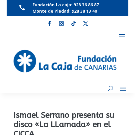
Fundación La caja:
928 36 86 87

Monte de Piedad:
928 38 13 40
Ismael Serrano presenta su
disco «La LLamada» en el
CICCA