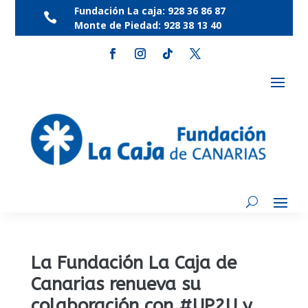
Fundación La caja:
928 36 86 87

Monte de Piedad:
928 38 13 40
La Fundación La Caja de
Canarias renueva su
colaboración con #UP2U y