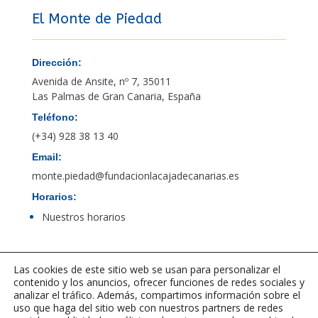
El Monte de Piedad
Dirección:
Avenida de Ansite, nº 7, 35011
Las Palmas de Gran Canaria, España
Teléfono:
(+34) 928 38 13 40
Email:
monte.piedad@fundacionlacajadecanarias.es
Horarios:
Nuestros horarios
Acceso al canal de denuncias de PBCFT
Las cookies de este sitio web se usan para personalizar el
contenido y los anuncios, ofrecer funciones de redes sociales y
analizar el tráfico. Además, compartimos información sobre el
uso que haga del sitio web con nuestros partners de redes