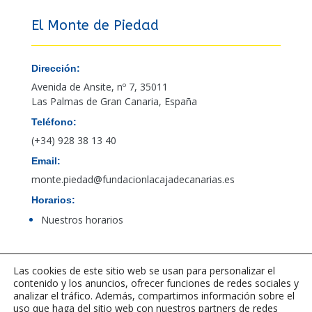
El Monte de Piedad
Dirección:
Avenida de Ansite, nº 7, 35011
Las Palmas de Gran Canaria, España
Teléfono:
(+34) 928 38 13 40
Email:
monte.piedad@fundacionlacajadecanarias.es
Horarios:
Nuestros horarios
Acceso al canal de denuncias de PBCFT
Las cookies de este sitio web se usan para personalizar el
contenido y los anuncios, ofrecer funciones de redes sociales y
analizar el tráfico. Además, compartimos información sobre el
uso que haga del sitio web con nuestros partners de redes