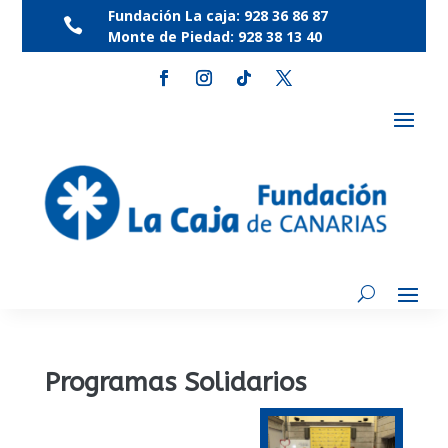
Fundación La caja:
928 36 86 87

Monte de Piedad:
928 38 13 40
Programas Solidarios