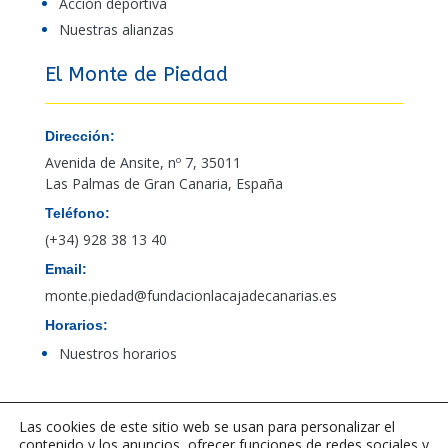
Acción deportiva
Nuestras alianzas
El Monte de Piedad
Dirección:
Avenida de Ansite, nº 7, 35011
Las Palmas de Gran Canaria, España
Teléfono:
(+34) 928 38 13 40
Email:
monte.piedad@fundacionlacajadecanarias.es
Horarios:
Nuestros horarios
Acceso al canal de denuncias de PBCFT
Las cookies de este sitio web se usan para personalizar el
contenido y los anuncios, ofrecer funciones de redes sociales y