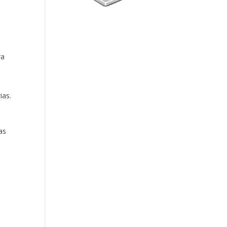
ra
ias.
as
n