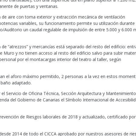
anente de puertas y ventanas.
 de aire con toma exterior y extracción mecánica de ventilación
tencias variables, su funcionamiento permite su utilización durante
tro/Auditorio un caudal regulable de impulsión de entre 5.000 y 6.000 
 de “atrezzos” y mercancías está separado del resto del edificio: entr
le Muro y no tienen acceso al resto del edificio salvo para subir mater
personal por el montacargas interior del teatro al taller, según
can el aforo máximo permitido, 2 personas a la vez en estos momen
n baño adaptado.
or el Servicio de Oficina Técnica, Sección Arquitectura y Mantenimient
vienda del Gobierno de Canarias el Símbolo Internacional de Accesibili
revención de Riesgos laborales de 2018 y actualizado, certificado por
 desde 2014 de todo el CICCA aprobado por nuestros asesores de rie