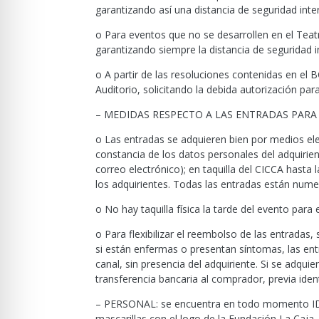
garantizando así una distancia de seguridad inte
o Para eventos que no se desarrollen en el Teat
garantizando siempre la distancia de seguridad i
o A partir de las resoluciones contenidas en el
Auditorio, solicitando la debida autorización par
– MEDIDAS RESPECTO A LAS ENTRADAS PARA
o Las entradas se adquieren bien por medios e
constancia de los datos personales del adquiri
correo electrónico); en taquilla del CICCA hasta
los adquirientes. Todas las entradas están numer
o No hay taquilla física la tarde del evento para 
o Para flexibilizar el reembolso de las entradas
si están enfermas o presentan síntomas, las en
canal, sin presencia del adquiriente. Si se adqui
transferencia bancaria al comprador, previa ide
– PERSONAL: se encuentra en todo momento IDE
mascarillas con el logo de la Fundación La Caja.