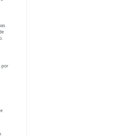
ias
 de
o.
s por
le
n