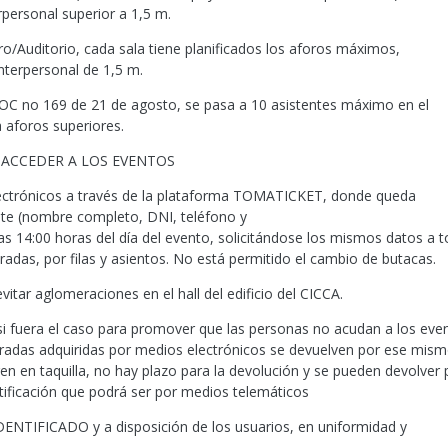
rpersonal superior a 1,5 m.
ro/Auditorio, cada sala tiene planificados los aforos máximos,
nterpersonal de 1,5 m.
 BOC no 169 de 21 de agosto, se pasa a 10 asistentes máximo en el
a aforos superiores.
 ACCEDER A LOS EVENTOS
lectrónicos a través de la plataforma TOMATICKET, donde queda
ente (nombre completo, DNI, teléfono y
 las 14:00 horas del día del evento, solicitándose los mismos datos a 
adas, por filas y asientos. No está permitido el cambio de butacas.
evitar aglomeraciones en el hall del edificio del CICCA.
, si fuera el caso para promover que las personas no acudan a los eve
tradas adquiridas por medios electrónicos se devuelven por ese mis
eren en taquilla, no hay plazo para la devolución y se pueden devolver 
ntificación que podrá ser por medios telemáticos
NTIFICADO y a disposición de los usuarios, en uniformidad y