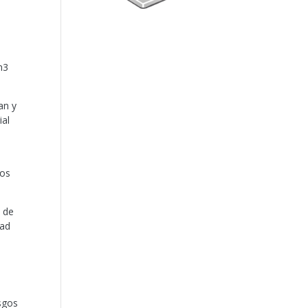
m3
an y
ial
tos
o de
dad
sgos