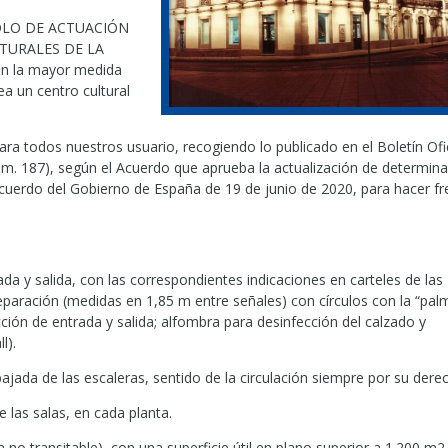
OCOLO DE ACTUACIÓN
LTURALES DE LA
en la mayor medida
ea un centro cultural
ra todos nuestros usuario, recogiendo lo publicado en el Boletín Ofic
úm. 187), según el Acuerdo que aprueba la actualización de determin
uerdo del Gobierno de España de 19 de junio de 2020, para hacer fr
da y salida, con las correspondientes indicaciones en carteles de las
paración (medidas en 1,85 m entre señales) con círculos con la “pal
cción de entrada y salida; alfombra para desinfección del calzado y
l).
jada de las escaleras, sentido de la circulación siempre por su dere
 las salas, en cada planta.
 no transitable), con una superficie útil en plano superior a 1.200 m2