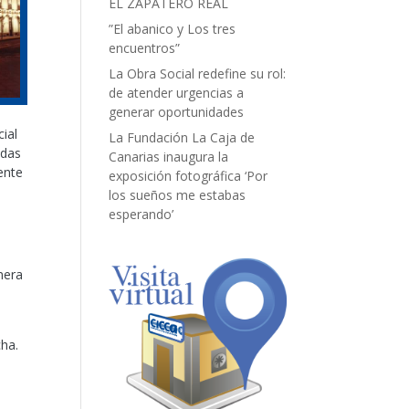
EL ZAPATERO REAL
”El abanico y Los tres
encuentros”
La Obra Social redefine su rol:
de atender urgencias a
generar oportunidades
ial
La Fundación La Caja de
adas
Canarias inaugura la
ente
exposición fotográfica ‘Por
los sueños me estabas
esperando’
mera
cha.
.