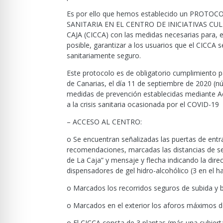
Es por ello que hemos establecido un PROT
SANITARIA EN EL CENTRO DE INICIATIVAS CU
CAJA (CICCA) con las medidas necesarias para, 
posible, garantizar a los usuarios que el CICCA s
sanitariamente seguro.
Este protocolo es de obligatorio cumplimiento pa
de Canarias, el día 11 de septiembre de 2020 (n
medidas de prevención establecidas mediante Ac
a la crisis sanitaria ocasionada por el COVID-19
– ACCESO AL CENTRO:
o Se encuentran señalizadas las puertas de entra
recomendaciones, marcadas las distancias de se
de La Caja” y mensaje y flecha indicando la dire
dispensadores de gel hidro-alcohólico (3 en el hal
o Marcados los recorridos seguros de subida y ba
o Marcados en el exterior los aforos máximos de
o El CICCA consta de 3 plantas (más una cubierta