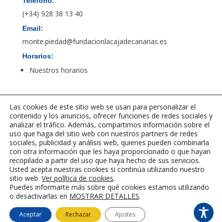
Teléfono:
(+34) 928 38 13 40
Email:
monte.piedad@fundacionlacajadecanarias.es
Horarios:
Nuestros horarios
Acceso al canal de denuncias de PBCFT
Las cookies de este sitio web se usan para personalizar el
contenido y los anuncios, ofrecer funciones de redes sociales y
analizar el tráfico. Además, compartimos información sobre el
uso que haga del sitio web con nuestros partners de redes
sociales, publicidad y análisis web, quienes pueden combinarla
con otra información que les haya proporcionado o que hayan
recopilado a partir del uso que haya hecho de sus servicios.
Usted acepta nuestras cookies si continúa utilizando nuestro
sitio web.
Ver política de cookies
.
Puedes informarte más sobre qué cookies estamos utilizando
o desactivarlas en
MOSTRAR DETALLES
.
©2023-2025 Fundación La Caja de
CANARIAS
|
Aviso legal
|
Política de
Aceptar
Rechazar
Ajustes
cookies
|
Desarrollado por LINGMARCO