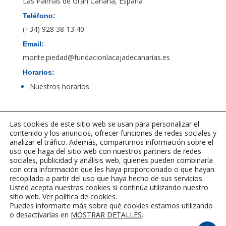
Las Palmas de Gran Canaria, España
Teléfono:
(+34) 928 38 13 40
Email:
monte.piedad@fundacionlacajadecanarias.es
Horarios:
Nuestros horarios
Acceso al canal de denuncias de PBCFT
Las cookies de este sitio web se usan para personalizar el
contenido y los anuncios, ofrecer funciones de redes sociales y
analizar el tráfico. Además, compartimos información sobre el
uso que haga del sitio web con nuestros partners de redes
sociales, publicidad y análisis web, quienes pueden combinarla
con otra información que les haya proporcionado o que hayan
recopilado a partir del uso que haya hecho de sus servicios.
Usted acepta nuestras cookies si continúa utilizando nuestro
sitio web.
Ver política de cookies
.
Puedes informarte más sobre qué cookies estamos utilizando
o desactivarlas en
MOSTRAR DETALLES
.
©2023-2025 Fundación La Caja de