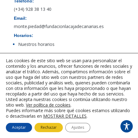
Teléfono:
(+34) 928 38 13 40
Email:
monte.piedad@fundacionlacajadecanarias.es
Horarios:
Nuestros horarios
Las cookies de este sitio web se usan para personalizar el
Acceso al canal de denuncias de PBCFT
contenido y los anuncios, ofrecer funciones de redes sociales y
analizar el tráfico. Además, compartimos información sobre el
uso que haga del sitio web con nuestros partners de redes
sociales, publicidad y análisis web, quienes pueden combinarla
con otra información que les haya proporcionado o que hayan
recopilado a partir del uso que haya hecho de sus servicios.
Usted acepta nuestras cookies si continúa utilizando nuestro
sitio web.
Ver política de cookies
.
Puedes informarte más sobre qué cookies estamos utilizando
o desactivarlas en
MOSTRAR DETALLES
.
©2023-2025 Fundación La Caja de
Aceptar
Rechazar
Ajustes
CANARIAS
|
Aviso legal
|
Política de
cookies
|
Desarrollado por LINGMARCO