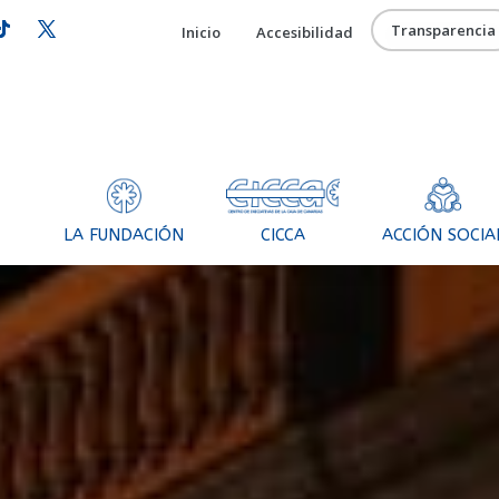
Transparencia
Inicio
Accesibilidad
as y cursos
Sala polivalente
Sala patio
Sala de exposiciones 
CICCA
LA FUNDACIÓN
ACCIÓN SOCIA