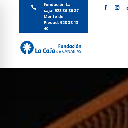
Fundación La

caja:
928 36 86 87
Monte de
Piedad:
928 38 13
40
Teatro/Auditorio
Salas de conferenci